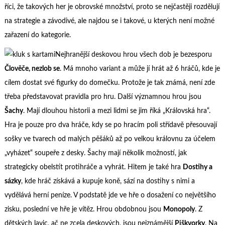
říci, že takových her je obrovské množství, proto se nejčastěji rozdělují
na strategie a závodivé, ale najdou se i takové, u kterých není možné
zařazení do kategorie.
Nejhranější deskovou hrou všech dob je bezesporu
Člověče, nezlob se
. Má mnoho variant a může jí hrát až 6 hráčů, kde je
cílem dostat své figurky do domečku. Protože je tak známá, není zde
třeba představovat pravidla pro hru. Další významnou hrou jsou
Šachy
. Mají dlouhou historii a mezi lidmi se jim říká „Královská hra“.
Hra je pouze pro dva hráče, kdy se po hracím poli střídavě přesouvají
sošky ve tvarech od malých pěšáků až po velkou královnu za účelem
„vyházet“ soupeře z desky. Šachy mají několik možností, jak
strategicky obelstít protihráče a vyhrát. Hitem je také hra
Dostihy a
sázky
, kde hráč získává a kupuje koně, sází na dostihy s nimi a
vydělává herní peníze. V podstatě jde ve hře o dosažení co největšího
zisku, poslední ve hře je vítěz. Hrou obdobnou jsou
Monopoly
. Z
dětských lavic, ač ne zcela deskových, jsou nejznámější
Piškvorky
. Na