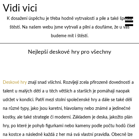
Vidi vici
K dosažení úspěchu je třeba hodně vytrvalosti a píle a také špetka
štěstí. Na našem webu jsme vytrvalí a pilní a doufáme, že u vás
budeme mít i štěstí.
Nejlepší deskové hry pro všechny
Deskové hry
znají snad všichni. Rozvíjejí zcela přirozeně dovednosti a
talent u malých dětí a u těch větších a starších je pomáhají naopak
udržet v kondici. Patří mezi stolní společenské hry a dále se také dělí
na různé typy, jako jsou karetní, hlavolamy nebo známé a jedinečné
kostky, ale také strategie či moderní. Základem je deska, jakožto plán
hry, po které je pohyb figurkami nebo kameny podle počtu hodů čísel
na kostce a následně každá z her má svá vlastní pravidla. Obecně lze