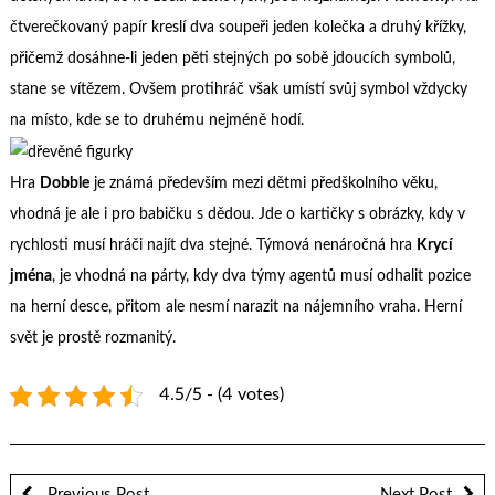
čtverečkovaný papír kreslí dva soupeři jeden kolečka a druhý křížky,
přičemž dosáhne-li jeden pěti stejných po sobě jdoucích symbolů,
stane se vítězem. Ovšem protihráč však umístí svůj symbol vždycky
na místo, kde se to druhému nejméně hodí.
Hra
Dobble
je známá především mezi dětmi předškolního věku,
vhodná je ale i pro babičku s dědou. Jde o kartičky s obrázky, kdy v
rychlosti musí hráči najít dva stejné. Týmová nenáročná hra
Krycí
jména
, je vhodná na párty, kdy dva týmy agentů musí odhalit pozice
na herní desce, přitom ale nesmí narazit na nájemního vraha. Herní
svět je prostě rozmanitý.
4.5/5 - (4 votes)
Previous Post
Next Post