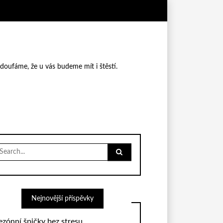
 doufáme, že u vás budeme mít i štěstí.
earch
r:
Nejnovější příspěvky
ezónní špičky bez stresu