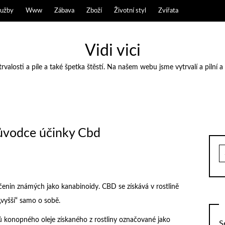
lužby
Www
Zábava
Zboží
Životní styl
Zvířata
Vidi vici
valosti a píle a také špetka štěstí. Na našem webu jsme vytrvalí a pilní a
růvodce účinky Cbd
S
fo
čenin známých jako kanabinoidy. CBD se získává v rostlině
„vyšší“ samo o sobě.
 konopného oleje získaného z rostliny označované jako
S