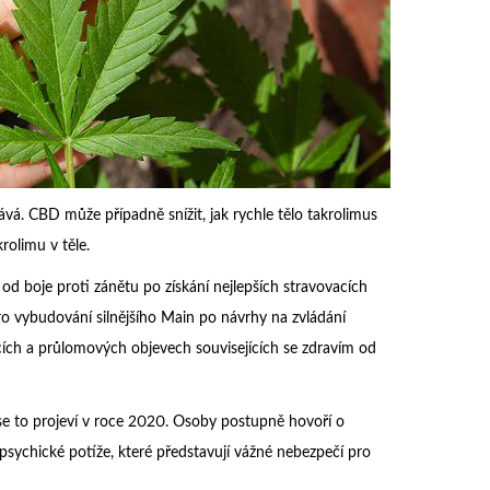
ává. CBD může případně snížit, jak rychle tělo takrolimus
olimu v těle.
od boje proti zánětu po získání nejlepších stravovacích
 vybudování silnějšího Main po návrhy na zvládání
cích a průlomových objevech souvisejících se zdravím od
e se to projeví v roce 2020. Osoby postupně hovoří o
ychické potíže, které představují vážné nebezpečí pro