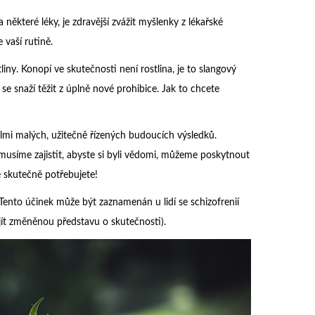
některé léky, je zdravější zvážit myšlenky z lékařské
 vaší rutině.
iny. Konopí ve skutečnosti není rostlina, je to slangový
í se snaží těžit z úplně nové prohibice. Jak to chcete
mi malých, užitečně řízených budoucích výsledků.
usíme zajistit, abyste si byli vědomi, můžeme poskytnout
é skutečně potřebujete!
ento účinek může být zaznamenán u lidí se schizofrenií
jít změněnou představu o skutečnosti).