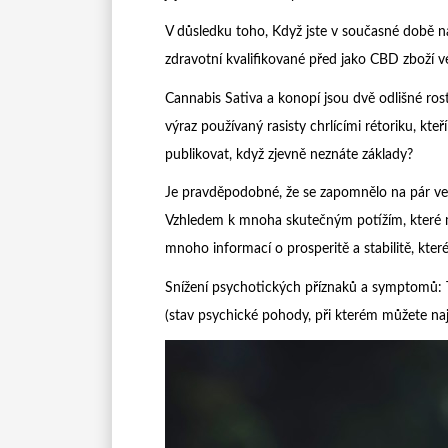
V důsledku toho, Když jste v současné době na 
zdravotní kvalifikované před jako CBD zboží ve
Cannabis Sativa a konopí jsou dvě odlišné rostl
výraz používaný rasisty chrlícími rétoriku, kteř
publikovat, když zjevně neznáte základy?
Je pravděpodobné, že se zapomnělo na pár vel
Vzhledem k mnoha skutečným potížím, které m
mnoho informací o prosperitě a stabilitě, kter
Snížení psychotických příznaků a symptomů: T
(stav psychické pohody, při kterém můžete na