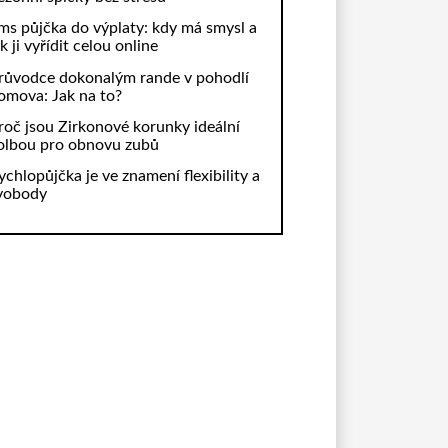
ms půjčka do výplaty: kdy má smysl a
ak ji vyřídit celou online
růvodce dokonalým rande v pohodlí
omova: Jak na to?
roč jsou Zirkonové korunky ideální
olbou pro obnovu zubů
ychlopůjčka je ve znamení flexibility a
vobody