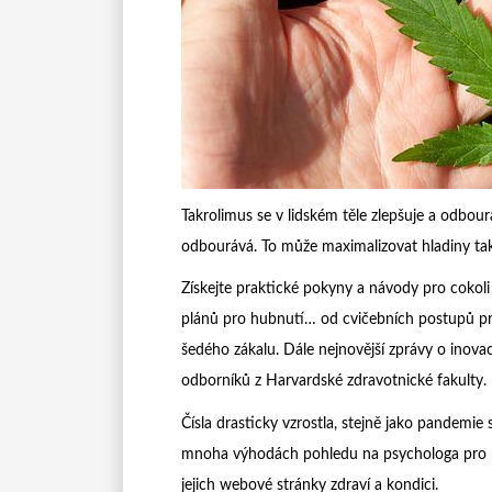
Takrolimus se v lidském těle zlepšuje a odbour
odbourává. To může maximalizovat hladiny takr
Získejte praktické pokyny a návody pro cokoli 
plánů pro hubnutí… od cvičebních postupů pro
šedého zákalu. Dále nejnovější zprávy o inova
odborníků z Harvardské zdravotnické fakulty.
Čísla drasticky vzrostla, stejně jako pandemi
mnoha výhodách pohledu na psychologa pro ps
jejich webové stránky zdraví a kondici.