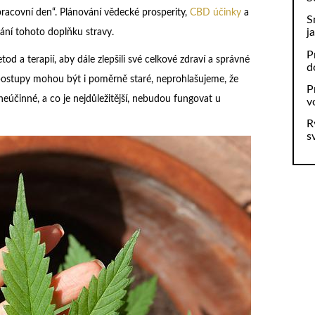
racovní den“. Plánování vědecké prosperity,
CBD účinky
a
S
j
ání tohoto doplňku stravy.
P
d a terapií, aby dále zlepšili své celkové zdraví a správné
d
postupy mohou být i poměrně staré, neprohlašujeme, že
P
účinné, a co je nejdůležitější, nebudou fungovat u
v
R
s