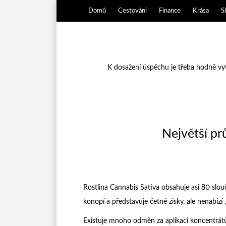
Domů
Cestování
Finance
Krása
S
K dosažení úspěchu je třeba hodně vytr
Největší p
Rostlina Cannabis Sativa obsahuje asi 80 slou
konopí a představuje četné zisky, ale nenabízí 
Existuje mnoho odměn za aplikaci koncentrátů