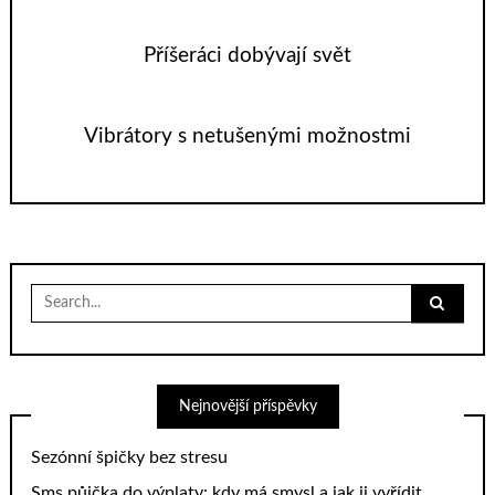
Příšeráci dobývají svět
Vibrátory s netušenými možnostmi
Search
for:
Nejnovější příspěvky
Sezónní špičky bez stresu
Sms půjčka do výplaty: kdy má smysl a jak ji vyřídit