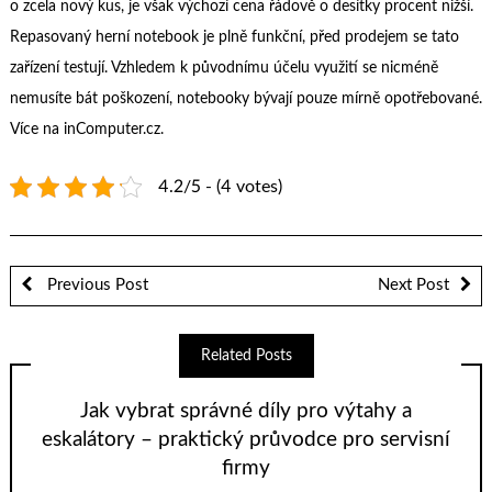
o zcela nový kus, je však výchozí cena řádově o desítky procent nižší.
Repasovaný herní notebook je plně funkční, před prodejem se tato
zařízení testují. Vzhledem k původnímu účelu využití se nicméně
nemusíte bát poškození, notebooky bývají pouze mírně opotřebované.
Více na
inComputer.cz
.
4.2/5 - (4 votes)
Previous Post
Next Post
Related Posts
Jak vybrat správné díly pro výtahy a
eskalátory – praktický průvodce pro servisní
firmy