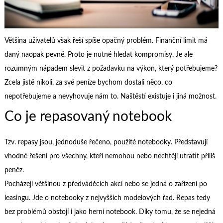
Většina uživatelů však řeší spíše opačný problém. Finanční limit má
daný naopak pevně. Proto je nutné hledat kompromisy. Je ale
rozumným nápadem slevit z požadavku na výkon, který potřebujeme?
Zcela jistě nikoli, za své peníze bychom dostali něco, co
nepotřebujeme a nevyhovuje nám to. Naštěstí existuje i jiná možnost.
Co je repasovaný notebook
Tzv. repasy jsou, jednoduše řečeno, použité notebooky. Představují
vhodné řešení pro všechny, kteří nemohou nebo nechtějí utratit příliš
peněz.
Pocházejí většinou z předváděcích akcí nebo se jedná o zařízení po
leasingu. Jde o notebooky z nejvyšších modelových řad. Repas tedy
bez problémů obstojí i jako herní notebook. Díky tomu, že se nejedná