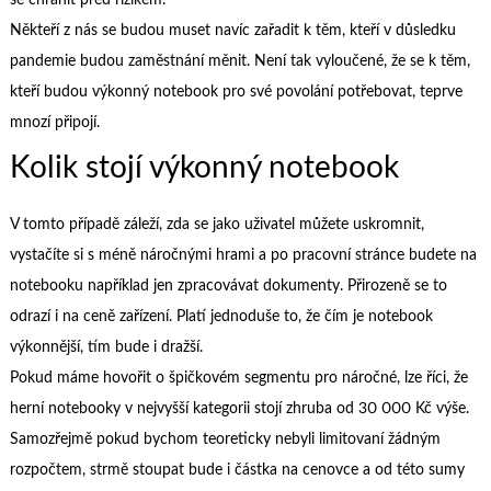
se chránit před rizikem.
Někteří z nás se budou muset navíc zařadit k těm, kteří v důsledku
pandemie budou zaměstnání měnit. Není tak vyloučené, že se k těm,
kteří budou výkonný notebook pro své povolání potřebovat, teprve
mnozí připojí.
Kolik stojí výkonný notebook
V tomto případě záleží, zda se jako uživatel můžete uskromnit,
vystačíte si s méně náročnými hrami a po pracovní stránce budete na
notebooku například jen zpracovávat dokumenty. Přirozeně se to
odrazí i na ceně zařízení. Platí jednoduše to, že čím je notebook
výkonnější, tím bude i dražší.
Pokud máme hovořit o špičkovém segmentu pro náročné, lze říci, že
herní notebooky
v nejvyšší kategorii stojí zhruba od 30 000 Kč výše.
Samozřejmě pokud bychom teoreticky nebyli limitovaní žádným
rozpočtem, strmě stoupat bude i částka na cenovce a od této sumy