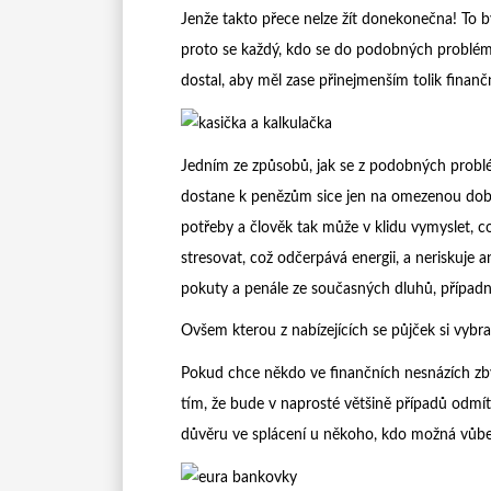
Jenže takto přece nelze žít donekonečna! To b
proto se každý, kdo se do podobných problémů
dostal, aby měl zase přinejmenším tolik finančn
Jedním ze způsobů, jak se z podobných probl
dostane k penězům sice jen na omezenou dobu, a
potřeby a člověk tak může v klidu vymyslet, co
stresovat, což odčerpává energii, a neriskuje
pokuty a penále ze současných dluhů, případn
Ovšem kterou z nabízejících se půjček si vybra
Pokud chce někdo ve finančních nesnázích zb
tím, že bude v naprosté většině případů odmí
důvěru ve splácení u někoho, kdo možná vůbe