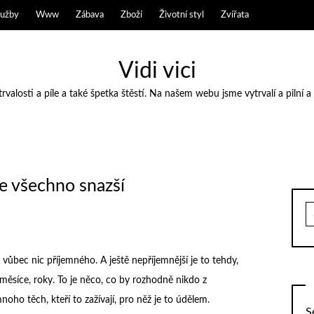
lužby
Www
Zábava
Zboží
Životní styl
Zvířata
Vidi vici
valosti a píle a také špetka štěstí. Na našem webu jsme vytrvalí a pilní a
je všechno snazší
S
fo
o vůbec nic příjemného. A ještě nepříjemnější je to tehdy,
měsíce, roky. To je něco, co by rozhodně nikdo z
mnoho těch, kteří to zažívají, pro něž je to údělem.
S