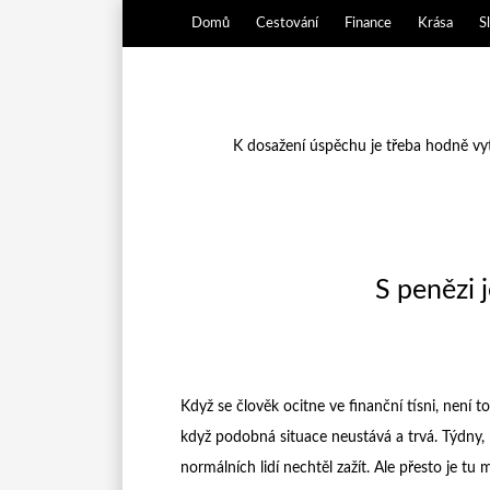
Domů
Cestování
Finance
Krása
S
K dosažení úspěchu je třeba hodně vytr
S penězi 
Když se člověk ocitne ve finanční tísni, není t
když podobná situace neustává a trvá. Týdny, 
normálních lidí nechtěl zažít. Ale přesto je tu 