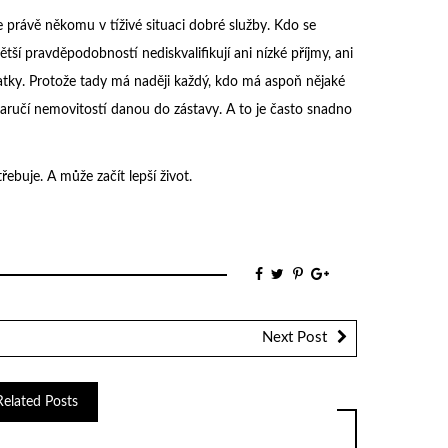
 právě někomu v tíživé situaci dobré služby. Kdo se
ětší pravděpodobností nediskvalifikují ani nízké příjmy, ani
tatky. Protože tady má naději každý, kdo má aspoň nějaké
u zaručí nemovitostí danou do zástavy. A to je často snadno
ebuje. A může začít lepší život.
Next Post
Related Posts