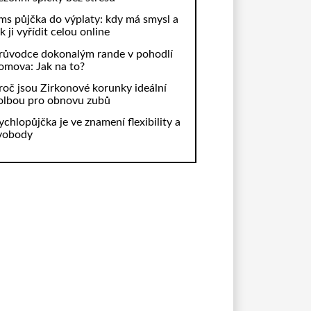
ms půjčka do výplaty: kdy má smysl a
ak ji vyřídit celou online
růvodce dokonalým rande v pohodlí
omova: Jak na to?
roč jsou Zirkonové korunky ideální
olbou pro obnovu zubů
ychlopůjčka je ve znamení flexibility a
vobody