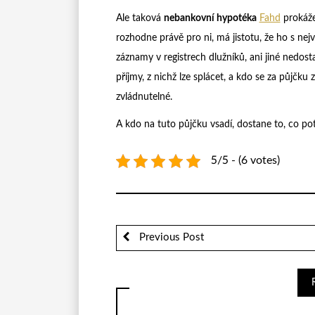
Ale taková
nebankovní hypotéka
Fahd
prokáže
rozhodne právě pro ni, má jistotu, že ho s nejv
záznamy v registrech dlužníků, ani jiné nedos
příjmy, z nichž lze splácet, a kdo se za půjčk
zvládnutelné.
A kdo na tuto půjčku vsadí, dostane to, co potř
5/5 - (6 votes)
Previous Post