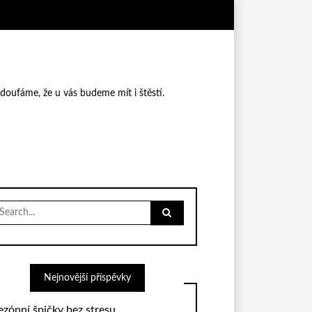
 doufáme, že u vás budeme mít i štěstí.
earch
r:
Nejnovější příspěvky
ezónní špičky bez stresu