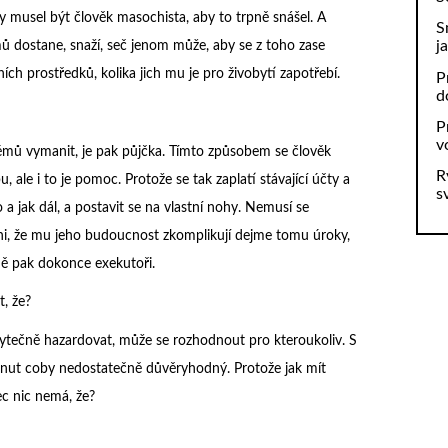
y musel být člověk masochista, aby to trpně snášel. A
S
j
 dostane, snaží, seč jenom může, aby se z toho zase
ích prostředků, kolika jich mu je pro živobytí zapotřebí.
P
d
P
v
émů vymanit, je pak půjčka. Tímto způsobem se člověk
R
le i to je pomoc. Protože se tak zaplatí stávající účty a
s
 a jak dál, a postavit se na vlastní nohy. Nemusí se
 ani, že mu jeho budoucnost zkomplikují dejme tomu úroky,
ě pak dokonce exekutoři.
t, že?
ytečně hazardovat, může se rozhodnout pro kteroukoliv. S
tnut coby nedostatečně důvěryhodný. Protože jak mít
c nic nemá, že?