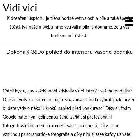
Vidi vici
K dosažení úspěchu je třeba hodně vytrvalosti a píle a také špetka
štěstí. Na našem webu jsme vytrvalí a pilní a doufáme, že u vás
budeme mít i štěstí.
Dokonalý 360o pohled do interiéru vašeho podniku
Chtěli byste, aby každý mohl kdykoliv vidět interiér vašeho podniku?
Dnešní tvrdý konkurenční boj o zákazníka se nedá vyhrát jinak, než že
budete vždy o několik kroků napřed před konkurencí. Díky službám
Google máte nyní jedinečnou šanci zařídit si profesionální
fotografování interiérů i exteriérů vaší společnosti. Díky tomu
vzniknou panoramatické fotografie a díky nim si zase každý uživatel