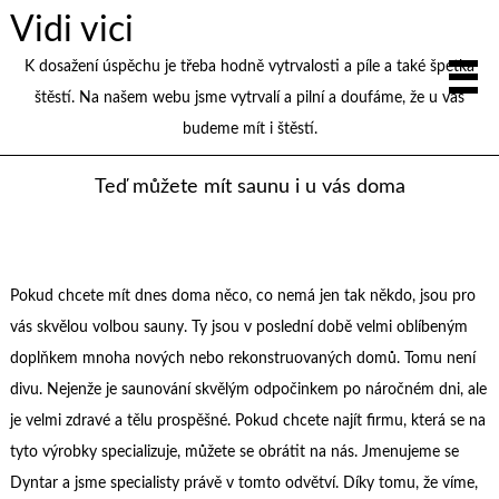
Vidi vici
K dosažení úspěchu je třeba hodně vytrvalosti a píle a také špetka
štěstí. Na našem webu jsme vytrvalí a pilní a doufáme, že u vás
budeme mít i štěstí.
Teď můžete mít saunu i u vás doma
Pokud chcete mít dnes doma něco, co nemá jen tak někdo, jsou pro
vás skvělou volbou sauny. Ty jsou v poslední době velmi oblíbeným
doplňkem mnoha nových nebo rekonstruovaných domů. Tomu není
divu. Nejenže je saunování skvělým odpočinkem po náročném dni, ale
je velmi zdravé a tělu prospěšné. Pokud chcete najít firmu, která se na
tyto výrobky specializuje, můžete se obrátit na nás. Jmenujeme se
Dyntar a jsme specialisty právě v tomto odvětví. Díky tomu, že víme,