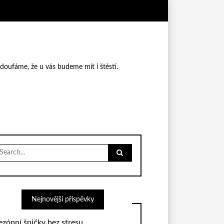
 doufáme, že u vás budeme mít i štěstí.
earch
r:
Nejnovější příspěvky
ezónní špičky bez stresu