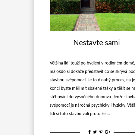
Nestavte sami
Většina lidí touží po bydlení v rodinném domě,
málokdo si dokáže představit co se skrývá po
stavbou svépomocí. Je to dlouhý proces, na j
konci byste měli mít sbalené tašky a těšit se n
stěhování do vysněného domova. Jenže stavb
svépomocí je náročná psychicky i fyzicky. Větš
lidí si tuto stavbu volí proto že …