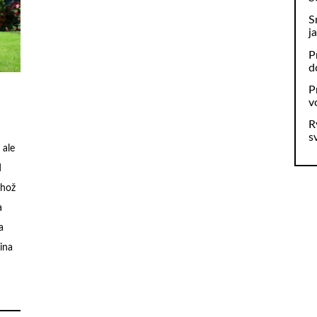
S
j
P
d
P
v
R
s
 ale
d
ehož
a
a
ina