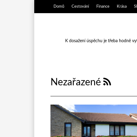
Domů
Cestování
Finance
Krása
S
K dosažení úspěchu je třeba hodně vytr
Nezařazené