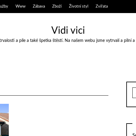
lužby
Www
Zábava
Zboží
Životní styl
Zvířata
Vidi vici
valosti a píle a také špetka štěstí. Na našem webu jsme vytrvalí a pilní a
S
fo
S