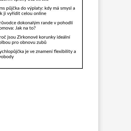
ms půjčka do výplaty: kdy má smysl a
ak ji vyřídit celou online
růvodce dokonalým rande v pohodlí
omova: Jak na to?
roč jsou Zirkonové korunky ideální
olbou pro obnovu zubů
ychlopůjčka je ve znamení flexibility a
vobody