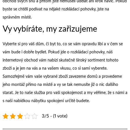
obchod svých snů a přitom jste nemuseli udělat ani krok navíc. Pokud
byste se chtěli podívat na nějaké
rozkládací pohovky
, jste na
správném místě.
Vy vybíráte, my zařizujeme
Vyberte si pro váš dům, či byt to, co se vám opravdu líbí a v čem se
vám bude i dobře bydlet. Pokud jde o rozkládací pohovky, náš
internetový obchod vám nabízí skutečně široký sortiment tohoto
zboží a je jen na vás a na vašem vkusu, co si sami vyberete.
Samozřejmě vám vaše vybrané zboží zavezeme domů a provedeme
jeho montáž přímo na místě a vy se tak nemusíte již o nic dalšího
starat. Je to naše služba pro vaši spokojenost a my věříme, že s námi a
s naší nabídkou nábytku spokojeni určitě budete.
3/5 - (1 vote)