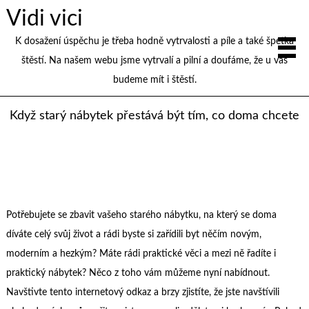
Vidi vici
K dosažení úspěchu je třeba hodně vytrvalosti a píle a také špetka
štěstí. Na našem webu jsme vytrvalí a pilní a doufáme, že u vás
budeme mít i štěstí.
Když starý nábytek přestává být tím, co doma chcete
Potřebujete se zbavit vašeho starého nábytku, na který se doma
díváte celý svůj život a rádi byste si zařídili byt něčím novým,
moderním a hezkým? Máte rádi praktické věci a mezi ně řadíte i
praktický nábytek? Něco z toho vám můžeme nyní nabídnout.
Navštivte tento internetový odkaz a brzy zjistíte, že jste navštívili