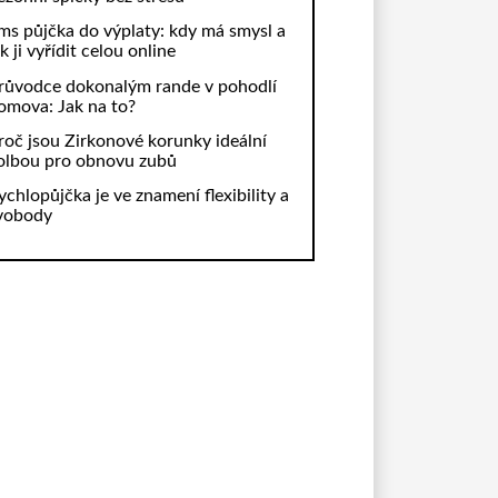
ms půjčka do výplaty: kdy má smysl a
ak ji vyřídit celou online
růvodce dokonalým rande v pohodlí
omova: Jak na to?
roč jsou Zirkonové korunky ideální
olbou pro obnovu zubů
ychlopůjčka je ve znamení flexibility a
vobody