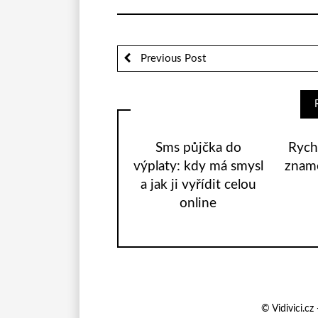
Previous Post
Sms půjčka do
Rych
výplaty: kdy má smysl
zname
a jak ji vyřídit celou
online
© Vidivici.c