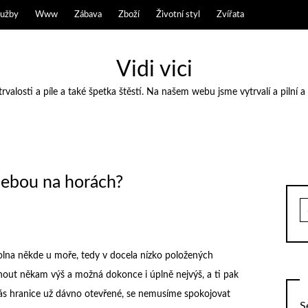
lužby
Www
Zábava
Zboží
Životní styl
Zvířata
Vidi vici
valosti a píle a také špetka štěstí. Na našem webu jsme vytrvalí a pilní a
sebou na horách?
S
fo
h volna někde u moře, tedy v docela nízko položených
táhnout někam výš a možná dokonce i úplně nejvýš, a ti pak
nás hranice už dávno otevřené, se nemusíme spokojovat
S