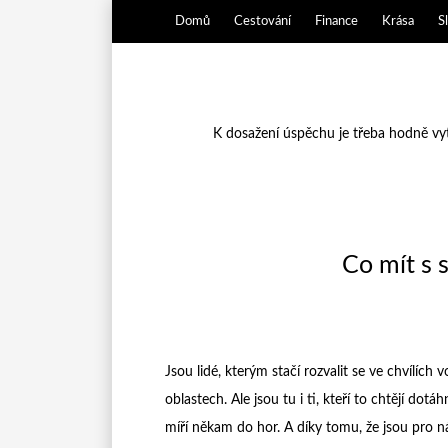
Domů
Cestování
Finance
Krása
S
K dosažení úspěchu je třeba hodně vytr
Co mít s 
Jsou lidé, kterým stačí rozvalit se ve chvílíc
oblastech. Ale jsou tu i ti, kteří to chtějí do
míří někam do hor. A díky tomu, že jsou pro 