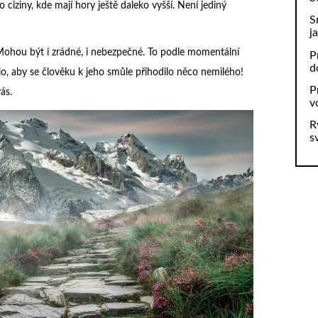
ciziny, kde mají hory ještě daleko vyšší. Není jediný
S
j
Mohou být i zrádné, i nebezpečné. To podle momentální
P
d
lo, aby se člověku k jeho smůle přihodilo něco nemilého!
P
ás.
v
R
s