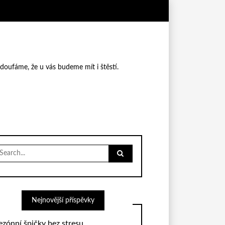
 doufáme, že u vás budeme mít i štěstí.
earch
r:
Nejnovější příspěvky
ezónní špičky bez stresu