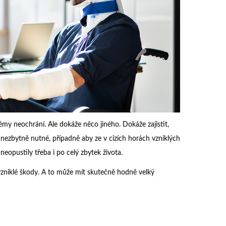
émy neochrání. Ale dokáže něco jiného. Dokáže zajistit,
 nezbytně nutné, případně aby ze v cizích horách vzniklých
eopustily třeba i po celý zbytek života.
vzniklé škody. A to může mít skutečně hodně velký