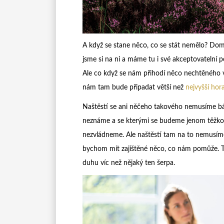
A když se stane něco, co se stát nemělo? Doma 
jsme si na ni a máme tu i své akceptovatelní
Ale co když se nám přihodí něco nechtěného v
nám tam bude připadat větší než
nejvyšší hor
Naštěstí se ani něčeho takového nemusíme bát. 
neznáme a se kterými se budeme jenom těžko 
nezvládneme. Ale naštěstí tam na to nemusíme
bychom mít zajištěné něco, co nám pomůže. Ted
duhu víc než nějaký ten šerpa.