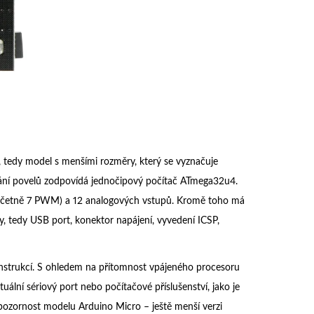
 tedy model s menšími rozměry, který se vyznačuje
ání povelů zodpovídá jednočipový počítač ATmega32u4.
í (včetně 7 PWM) a 12 analogových vstupů. Kromě toho má
y, tedy USB port, konektor napájení, vyvedení ICSP,
onstrukcí. S ohledem na přítomnost vpájeného procesoru
uální sériový port nebo počítačové příslušenství, jako je
 pozornost modelu Arduino Micro – ještě menší verzi