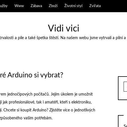
lužby
Www
Zábava
Zboží
Životní styl
Zvířata
Vidi vici
valosti a píle a také špetka štěstí. Na našem webu jsme vytrvalí a pilní a
ré Arduino si vybrat?
S
fo
forem jednočipových počítačů. Jejím úkolem je umožnit
 jak profesionálové, tak i amatéři, kteří s elektroniku,
 Chcete si koupit Arduino? Zjistěte více o jednotlivých
řizpůsobeného vašim potřebám.
S