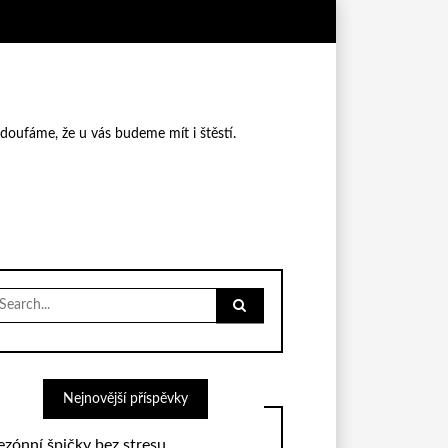
 doufáme, že u vás budeme mít i štěstí.
earch
r:
Nejnovější příspěvky
ezónní špičky bez stresu