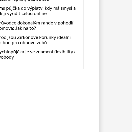
ms půjčka do výplaty: kdy má smysl a
ak ji vyřídit celou online
růvodce dokonalým rande v pohodlí
omova: Jak na to?
roč jsou Zirkonové korunky ideální
olbou pro obnovu zubů
ychlopůjčka je ve znamení flexibility a
vobody