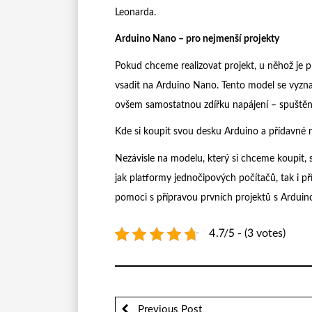
Leonarda.
Arduino Nano – pro nejmenší projekty
Pokud chceme realizovat projekt, u něhož je p
vsadit na Arduino Nano. Tento model se vyzn
ovšem samostatnou zdířku napájení – spuštění
Kde si koupit svou desku Arduino a přídavné
Nezávisle na modelu, který si chceme koupit, s
jak platformy jednočipových počítačů, tak i p
pomoci s přípravou prvních projektů s Arduin
4.7/5 - (3 votes)
Previous Post