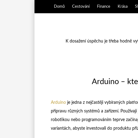
Domů
Cestování
Finance
Krása
S
K dosažení úspěchu je třeba hodně vytr
Arduino – kte
Arduino
je jedna z nejčastěji vybíraných plat
přípravu různých systémů a zařízení. Používají ji
robotikou nebo programováním teprve začínají.
variantách, abyste investovali do produktu p