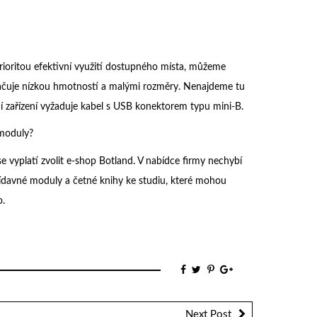
rioritou efektivní využití dostupného místa, můžeme
ačuje nízkou hmotností a malými rozměry. Nenajdeme tu
 zařízení vyžaduje kabel s USB konektorem typu mini-B.
 moduly?
e vyplatí zvolit e-shop Botland. V nabídce firmy nechybí
řídavné moduly a četné knihy ke studiu, které mohou
o.
Next Post