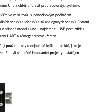
uino Uno a chtějí připravit propracovanější systémy.
evším ve verzi 2560 s jednočipovým počítačem
álních vstupů a výstupů a 16 analogových vstupů. Ostatní
ako v případě modelu Uno – najdeme tu USB port, zdířku
rozhraní UART a 16megahercový křemen.
použití desky u nejpokročilejších projektů, jako je
ze připravit skutečně impozantní projekty – stačí jen