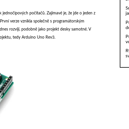
S
j
 jednočipových počítačů. Zajímavé je, že jde o jeden z
První verze vznikla společně s programátorským
P
d
nes rozvíjí, podobně jako projekt desky samotné. V
P
projektu, tedy Arduino Uno Rev3.
v
R
s