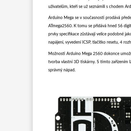
uživatelům, kteří se už seznámili s chodem Ard
Arduino Mega se v současnosti prodává před
ATmega2560. K tomu se přidává hned 56 digit
prvky specifikace zůstávají velice podobné j
napájení, vyvedení ICSP, tlačítko resetu, 4 
Možnosti Arduino Mega 2560 dokonce umožňují 
tvorba vlastní 3D tiskárny. S tímto zařízením l
správný nápad.