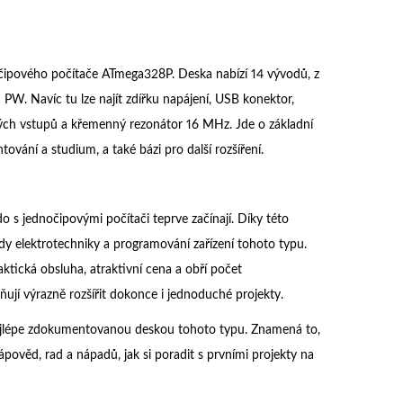
očipového počítače ATmega328P. Deska nabízí 14 vývodů, z
PW. Navíc tu lze najít zdířku napájení, USB konektor,
ových vstupů a křemenný rezonátor 16 MHz. Jde o základní
tování a studium, a také bázi pro další rozšíření.
s jednočipovými počítači teprve začínají. Díky této
ady elektrotechniky a programování zařízení tohoto typu.
aktická obsluha, atraktivní cena a obří počet
jí výrazně rozšířit dokonce i jednoduché projekty.
 nejlépe zdokumentovanou deskou tohoto typu. Znamená to,
ápověd, rad a nápadů, jak si poradit s prvními projekty na