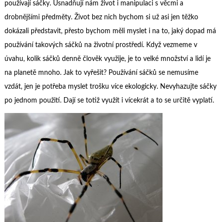
používají sáčky. Usnadňují nám život i manipulaci s věcmi a
drobnějšími předměty. Život bez nich bychom si už asi jen těžko
dokázali představit, přesto bychom měli myslet i na to, jaký dopad má
používání takových sáčků na životní prostředí. Když vezmeme v
úvahu, kolik sáčků denně člověk využije, je to velké množství a lidí je
na planetě mnoho. Jak to vyřešit? Používání sáčků se nemusíme
vzdát, jen je potřeba myslet trošku více ekologicky. Nevyhazujte sáčky
po jednom použití. Dají se totiž využít i vícekrát a to se určitě vyplatí.