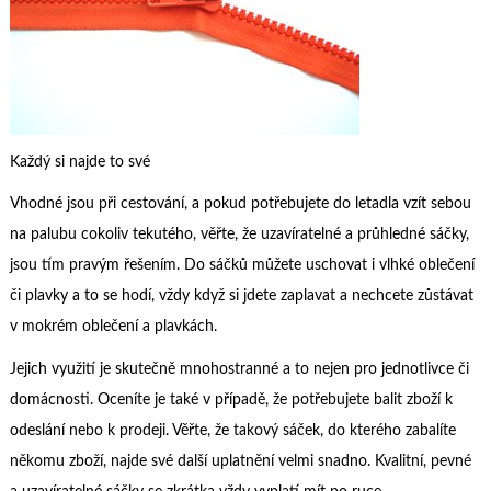
Každý si najde to své
Vhodné jsou při cestování, a pokud potřebujete do letadla vzít sebou
na palubu cokoliv tekutého, věřte, že uzavíratelné a průhledné sáčky,
jsou tím pravým řešením. Do sáčků můžete uschovat i vlhké oblečení
či plavky a to se hodí, vždy když si jdete zaplavat a nechcete zůstávat
v mokrém oblečení a plavkách.
Jejich využití je skutečně mnohostranné a to nejen pro jednotlivce či
domácnosti. Oceníte je také v případě, že potřebujete balit zboží k
odeslání nebo k prodeji. Věřte, že takový sáček, do kterého zabalíte
někomu zboží, najde své další uplatnění velmi snadno. Kvalitní, pevné