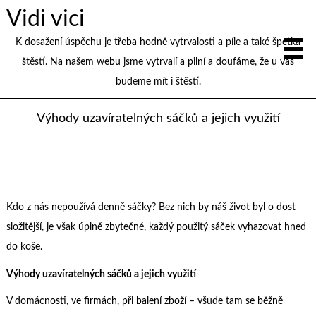
Vidi vici
K dosažení úspěchu je třeba hodně vytrvalosti a píle a také špetka
štěstí. Na našem webu jsme vytrvalí a pilní a doufáme, že u vás
budeme mít i štěstí.
Výhody uzavíratelných sáčků a jejich využití
Kdo z nás nepoužívá denně sáčky? Bez nich by náš život byl o dost
složitější, je však úplně zbytečné, každý použitý sáček vyhazovat hned
do koše.
Výhody uzavíratelných sáčků a jejich využití
V domácnosti, ve firmách, při balení zboží – všude tam se běžně