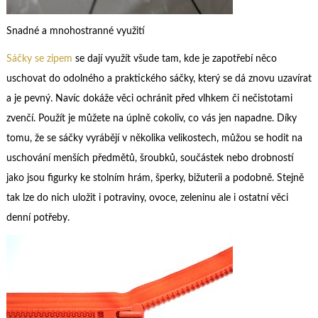
Snadné a mnohostranné využití
Sáčky se zipem
se dají využít všude tam, kde je zapotřebí něco
uschovat do odolného a praktického sáčky, který se dá znovu uzavírat
a je pevný. Navíc dokáže věci ochránit před vlhkem či nečistotami
zvenčí. Použít je můžete na úplně cokoliv, co vás jen napadne. Díky
tomu, že se sáčky vyrábějí v několika velikostech, můžou se hodit na
uschování menších předmětů, šroubků, součástek nebo drobností
jako jsou figurky ke stolním hrám, šperky, bižuterii a podobně. Stejně
tak lze do nich uložit i potraviny, ovoce, zeleninu ale i ostatní věci
denní potřeby.