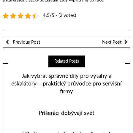
a uzavíratelné sáčky se zkrátka vždy vyplatí mít po ruce.
4.5/5 - (2 votes)
Previous Post
Next Post
Related Posts
Jak vybrat správné díly pro výtahy a
eskalátory – praktický průvodce pro servisní
firmy
Příšeráci dobývají svět