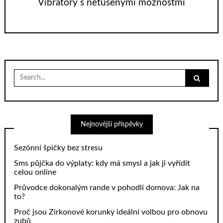
Vibrátory s netušenými možnostmi
Search
for:
Nejnovější příspěvky
Sezónní špičky bez stresu
Sms půjčka do výplaty: kdy má smysl a jak ji vyřídit
celou online
Průvodce dokonalým rande v pohodlí domova: Jak na
to?
Proč jsou Zirkonové korunky ideální volbou pro obnovu
zubů