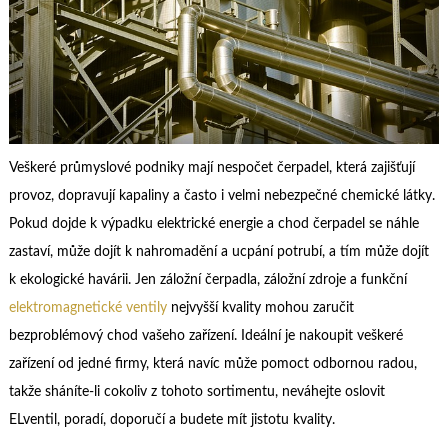
Veškeré průmyslové podniky mají nespočet čerpadel, která zajišťují
provoz, dopravují kapaliny a často i velmi nebezpečné chemické látky.
Pokud dojde k výpadku elektrické energie a chod čerpadel se náhle
zastaví, může dojít k nahromadění a ucpání potrubí, a tím může dojít
k ekologické havárii. Jen záložní čerpadla, záložní zdroje a funkční
elektromagnetické ventily
nejvyšší kvality mohou zaručit
bezproblémový chod vašeho zařízení. Ideální je nakoupit veškeré
zařízení od jedné firmy, která navíc může pomoct odbornou radou,
takže sháníte-li cokoliv z tohoto sortimentu, neváhejte oslovit
ELventil, poradí, doporučí a budete mít jistotu kvality.