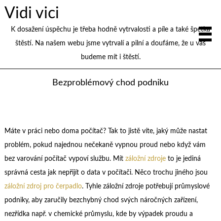
Vidi vici
K dosažení úspěchu je třeba hodně vytrvalosti a píle a také špetka
štěstí. Na našem webu jsme vytrvalí a pilní a doufáme, že u vás
budeme mít i štěstí.
Bezproblémový chod podniku
Máte v práci nebo doma počítač? Tak to jistě víte, jaký může nastat
problém, pokud najednou nečekaně vypnou proud nebo když vám
bez varování počítač vypoví službu. Mít
záložní zdroje
to je jediná
správná cesta jak nepřijít o data v počítači.
Něco trochu jiného jsou
záložní zdroj pro čerpadlo
. Tyhle záložní zdroje potřebují průmyslové
podniky, aby zaručily bezchybný chod svých náročných zařízení,
nezřídka např. v chemické průmyslu, kde by výpadek proudu a