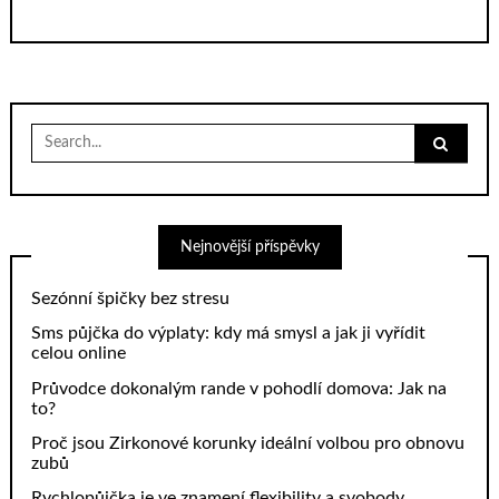
Search
for:
Nejnovější příspěvky
Sezónní špičky bez stresu
Sms půjčka do výplaty: kdy má smysl a jak ji vyřídit
celou online
Průvodce dokonalým rande v pohodlí domova: Jak na
to?
Proč jsou Zirkonové korunky ideální volbou pro obnovu
zubů
Rychlopůjčka je ve znamení flexibility a svobody