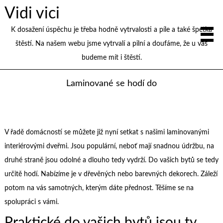
Vidi vici
K dosažení úspěchu je třeba hodně vytrvalosti a píle a také špetka
štěstí. Na našem webu jsme vytrvalí a pilní a doufáme, že u vás
budeme mít i štěstí.
Laminované se hodí do
V řadě domácností se můžete již nyní setkat s našimi laminovanými
interiérovými dveřmi
. Jsou populární, neboť mají snadnou údržbu, na
druhé straně jsou odolné a dlouho tedy vydrží. Do vašich bytů se tedy
určitě hodí. Nabízíme je v dřevěných nebo barevných dekorech. Záleží
potom na vás samotných, kterým dáte přednost. Těšíme se na
spolupráci s vámi.
Praktické do vašich bytů jsou ty